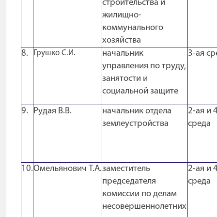
строительства и
жилищно-
коммунального
хозяйства
8.
Грушко С.И.
начальник
3-ая ср
управления по труду,
занятости и
социальной защите
9.
Рудая В.В.
начальник отдела
2-ая и 
землеустройства
среда
10.
Омельянович Т.А.
заместитель
2-ая и 
председателя
среда
комиссии по делам
несовершеннолетних