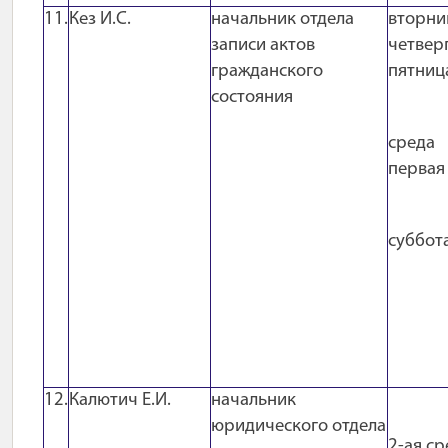
11.
Кез И.С.
начальник отдела
вторни
записи актов
четверг
гражданского
пятниц
состояния
среда
первая
суббот
12.
Калютич Е.И.
начальник
юридического отдела
2-ая ср