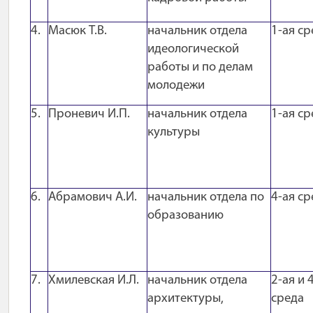
4.
Масюк Т.В.
начальник отдела
1-ая ср
идеологической
работы и по делам
молодежи
5.
Проневич И.П.
начальник отдела
1-ая ср
культуры
6.
Абрамович А.И.
начальник отдела по
4-ая ср
образованию
7.
Хмилевская И.Л.
начальник отдела
2-ая и 
архитектуры,
среда