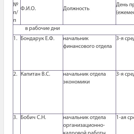
№
День п
Ф.И.О.
Должность
п/
(ежеме
п
в рабочие дни
1.
Бондарук Е.Ф.
начальник
3-я сре
финансового отдела
2.
Капитан В.С.
начальник отдела
3-я сре
экономики
3.
Бобич С.Н.
начальник отдела
1-ая ср
организационно-
кадровой работы