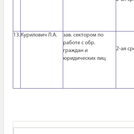
13.
Курилович Л.А.
зав. сектором по
работе с обр.
2-ая ср
граждан и
юридических лиц