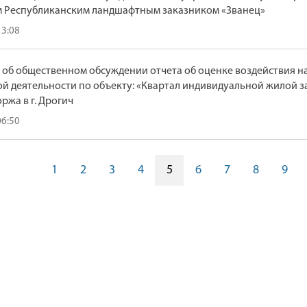
 Республиканским ландшафтным заказником «Званец»
13:08
 об общественном обсуждении отчета об оценке воздействия 
й деятельности по объекту: «Квартал индивидуальной жилой зас
ржа в г. Дрогич
06:50
1
2
3
4
5
6
7
8
9