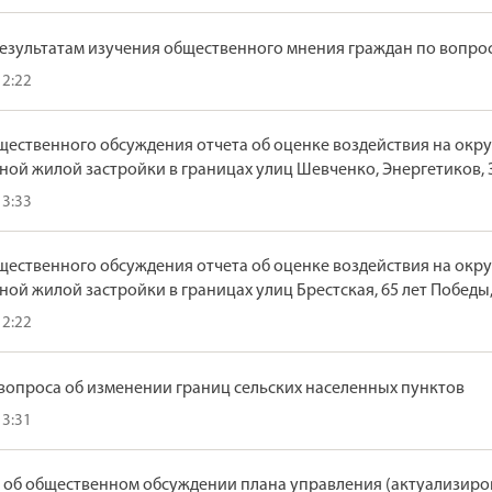
езультатам изучения общественного мнения граждан по вопро
12:22
ественного обсуждения отчета об оценке воздействия на окру
ой жилой застройки в границах улиц Шевченко, Энергетиков, З
13:33
ественного обсуждения отчета об оценке воздействия на окру
ой жилой застройки в границах улиц Брестская, 65 лет Победы,
12:22
вопроса об изменении границ сельских населенных пунктов
13:31
 об общественном обсуждении плана управления (актуализир